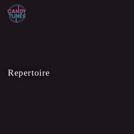
Repertoire
Unser Repertoire
100% zertifizierte
CANDY
TUNES
Qualität