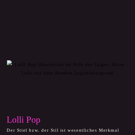
In unserem
Repertoire
findet ihr
vier perfekt aufeinander
abgestimmte, exquisite
Köstlichkeiten.
Lolli Pop
Der Stiel bzw. der Stil ist wesentliches Merkmal